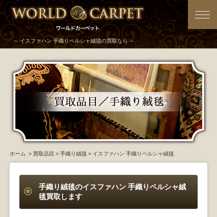
～ イスファハン 手織りペルシャ絨毯の買取なら ～
ホーム
>
買取品目
>
手織り絨毯
> イスファハン 手織りペルシャ絨毯
手織り絨毯のイスファハン 手織りペルシャ絨
毯買取します