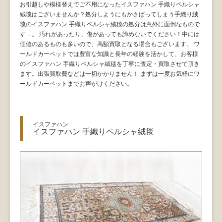
お引越しや模様替えでご不用になったイスファハン 手織りペルシャ
絨毯はございませんか？処分しようにもかさばってしまう手織り絨
毯のイスファハン 手織りペルシャ絨毯の処分は意外に面倒なもので
す…。 汚れがあったり、傷があっても諦めないでください！中には
価値のあるものも多いので、高額買取となる場合もございます。 ワ
ールドカーペットでは豊富な知識と長年の経験を活かして、お客様
のイスファハン 手織りペルシャ絨毯を丁寧に査定・買取させて頂き
ます。出張買取費などは一切かかりません！ まずは一度お気軽にワ
ールドカーペットまでお声がけください。
イスファハン
イスファハン 手織りペルシャ絨毯