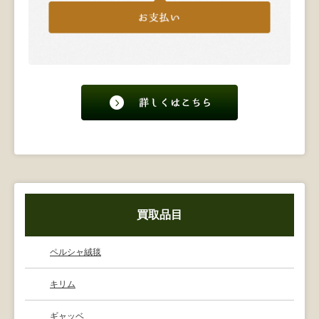
買取品目
ペルシャ絨毯
キリム
ギャッベ