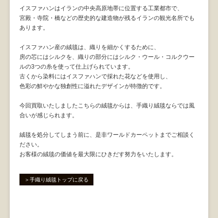
イスファハンはイランの中央高原地帯に位置する工業都市で、
宮殿・寺院・橋などの歴史的な建造物が残るイランの観光名所でも
あります。
イスファハン産の絨毯は、織りを細かくするために、
房の芯にはシルクを、織りの部分にはシルク・ウール・コルクウー
ルの3つの糸を使って仕上げられています。
古くから染料にはイスファハンで採れた花などを使用し、
色彩の鮮やかな独創性に溢れたデザインが特徴的です。
今回買取いたしましたこちらの絨毯からは、手織り絨毯ならでは風
合いが感じられます。
絨毯を処分してしまう前に、是非ワールドカーペットまでご相談く
ださい。
お客様の絨毯の価値を最大限にひきだす努力をいたします。
＞手織り絨毯トップに戻る