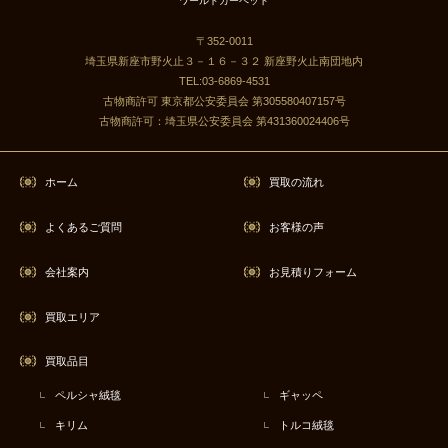
ワールドカーペット
〒352-0011
埼玉県新座市野火止３－１６－３２ 新座野火止南団地内
TEL:03-6869-4531
古物商許可 東京都公安委員会 第305580407157号
古物商許可：埼玉県公安委員会 第431360024406号
ホーム
買取の流れ
よくあるご質問
お客様の声
会社案内
お見積りフォーム
買取エリア
買取品目
ペルシャ絨毯
ギャッペ
キリム
トルコ絨毯