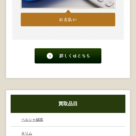
買取品目
ペルシャ絨毯
キリム