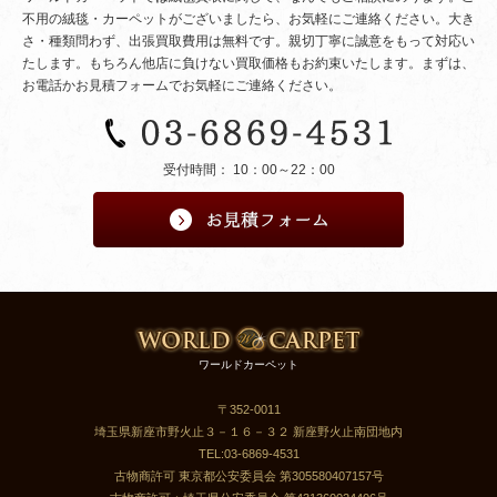
不用の絨毯・カーペットがございましたら、お気軽にご連絡ください。大き
さ・種類問わず、出張買取費用は無料です。親切丁寧に誠意をもって対応い
たします。もちろん他店に負けない買取価格もお約束いたします。まずは、
お電話かお見積フォームでお気軽にご連絡ください。
受付時間： 10：00～22：00
ワールドカーペット
〒352-0011
埼玉県新座市野火止３－１６－３２ 新座野火止南団地内
TEL:03-6869-4531
古物商許可 東京都公安委員会 第305580407157号