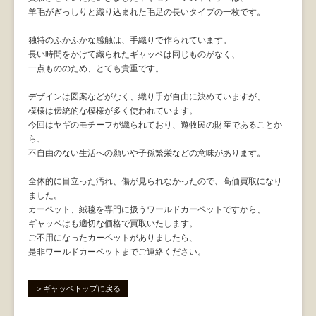
羊毛がぎっしりと織り込まれた毛足の長いタイプの一枚です。
独特のふかふかな感触は、手織りで作られています。
長い時間をかけて織られたギャッベは同じものがなく、
一点もののため、とても貴重です。
デザインは図案などがなく、織り手が自由に決めていますが、
模様は伝統的な模様が多く使われています。
今回はヤギのモチーフが織られており、遊牧民の財産であることか
ら、
不自由のない生活への願いや子孫繁栄などの意味があります。
全体的に目立った汚れ、傷が見られなかったので、高価買取になり
ました。
カーペット、絨毯を専門に扱うワールドカーペットですから、
ギャッベはも適切な価格で買取いたします。
ご不用になったカーペットがありましたら、
是非ワールドカーペットまでご連絡ください。
＞ギャッベトップに戻る