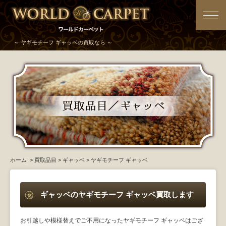
～ ヤギモチーフ ギャッベの買取なら ～
ホーム
>
買取品目
>
ギャッベ
> ヤギモチーフ ギャッベ
ギャッベのヤギモチーフ ギャッベ買取します
お引越しや模様替えでご不用になったヤギモチーフ ギャッベはござ