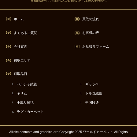
古物商許可：埼玉県公安委員会 第431360024406号
ホーム
買取の流れ
よくあるご質問
お客様の声
会社案内
お見積りフォーム
買取エリア
買取品目
ペルシャ絨毯
ギャッペ
キリム
トルコ絨毯
手織り絨毯
中国段通
ラグ・カーペット
All site contents and graphics are Copyright 2025 ワールドカーペット All Rights